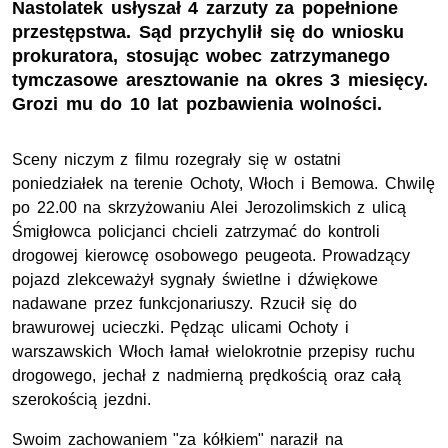
Nastolatek usłyszał 4 zarzuty za popełnione
przestępstwa. Sąd przychylił się do wniosku
prokuratora, stosując wobec zatrzymanego
tymczasowe aresztowanie na okres 3 miesięcy.
Grozi mu do 10 lat pozbawienia wolności.
Sceny niczym z filmu rozegrały się w ostatni
poniedziałek na terenie Ochoty, Włoch i Bemowa. Chwilę
po 22.00 na skrzyżowaniu Alei Jerozolimskich z ulicą
Śmigłowca policjanci chcieli zatrzymać do kontroli
drogowej kierowcę osobowego peugeota. Prowadzący
pojazd zlekceważył sygnały świetlne i dźwiękowe
nadawane przez funkcjonariuszy. Rzucił się do
brawurowej ucieczki. Pędząc ulicami Ochoty i
warszawskich Włoch łamał wielokrotnie przepisy ruchu
drogowego, jechał z nadmierną prędkością oraz całą
szerokością jezdni.
Swoim zachowaniem "za kółkiem" naraził na