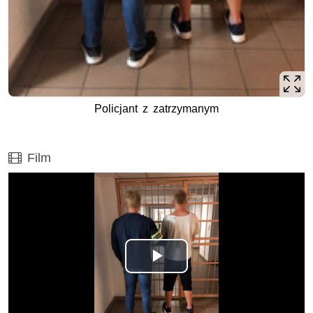
Policjant z zatrzymanym
Film
Film
Opis filmu: Film
Odtwórz
wideo