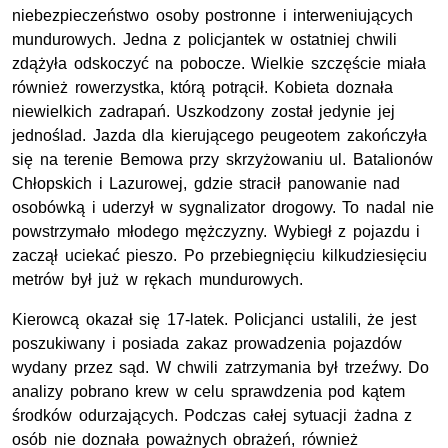
niebezpieczeństwo osoby postronne i interweniujących
mundurowych. Jedna z policjantek w ostatniej chwili
zdążyła odskoczyć na pobocze. Wielkie szczęście miała
również rowerzystka, którą potrącił. Kobieta doznała
niewielkich zadrapań. Uszkodzony został jedynie jej
jednoślad. Jazda dla kierującego peugeotem zakończyła
się na terenie Bemowa przy skrzyżowaniu ul. Batalionów
Chłopskich i Lazurowej, gdzie stracił panowanie nad
osobówką i uderzył w sygnalizator drogowy. To nadal nie
powstrzymało młodego mężczyzny. Wybiegł z pojazdu i
zaczął uciekać pieszo. Po przebiegnięciu kilkudziesięciu
metrów był już w rękach mundurowych.
Kierowcą okazał się 17-latek. Policjanci ustalili, że jest
poszukiwany i posiada zakaz prowadzenia pojazdów
wydany przez sąd. W chwili zatrzymania był trzeźwy. Do
analizy pobrano krew w celu sprawdzenia pod kątem
środków odurzających. Podczas całej sytuacji żadna z
osób nie doznała poważnych obrażeń, również