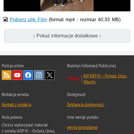
Pobierz plik Film
(format mp4 - rozmiar 40.33 MB)
↓ Pokaż informacje dodatkowe ↓
Policja online
Biuletyn Informacji Publicznej
BIP KRP III – Ochota, Ursus,
Włochy
Redakcja serwisu
Dostępność
Kontakt z redakcją
Deklaracja dostępności
Nota prawna
Inne wersje portalu
Chcesz wykorzystać materiał
wersja kontrastowa
z serwisu KRP III – Ochota, Ursus,