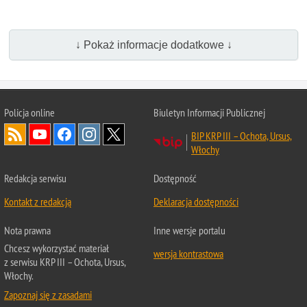
↓ Pokaż informacje dodatkowe ↓
Policja online
Biuletyn Informacji Publicznej
BIP KRP III – Ochota, Ursus,
Włochy
Redakcja serwisu
Dostępność
Kontakt z redakcją
Deklaracja dostępności
Nota prawna
Inne wersje portalu
Chcesz wykorzystać materiał
wersja kontrastowa
z serwisu KRP III – Ochota, Ursus,
Włochy.
Zapoznaj się z zasadami